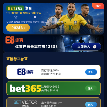
中国·7790必发集团(股份)有限公司-官方网
站
公司概况
当前位置：
首页
>
公司概况
>
7790必发集团简介
7790必发集团简介
一、发展渊源
7790必发集团办学源头是成立于
1940
年的国立女子师范学
院，专业起源于
1986
开办的西南师范大学物理系应用物理专