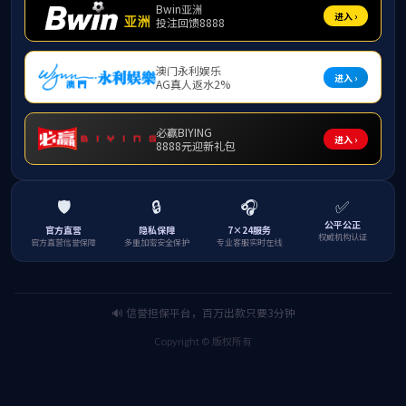
王欣
教授，博士生导师
查看详情 →
信息安全系
董滔
教授，博士生导师
查看详情 →