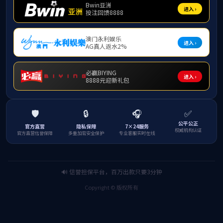
评审，为参赛项目提供一对一专业指导，
7支
参赛团队及备赛同学到场参与交流学习。
本次指导会以开放交流、共同提升为原
则，为备赛团队打造了轻松高效的沟通环境。
活动现场，
7支参赛团队按抽签顺序依次登
台，结合PPT从创新思路、技术方案、核心亮
点、落地规划与社会价值等维度，全面展示了
项目全貌。