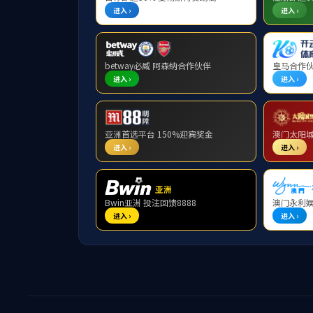
党组织设置
党员发展
师德师风
纪委工作
党务公开
根据《7
党员发展
究，拟于近期
李岳
，男
活动掠影
20
24
年
12
月
16
规章制度
公示期：
式，向公司党
党校在线