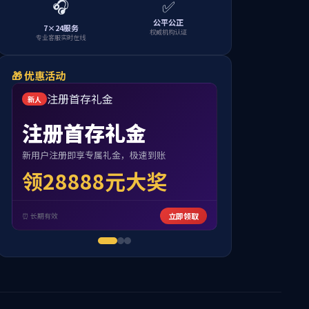
当前位置：
首页
>
党群工作
>
党员发展
>
正文
岳预备党员的转正公示
数：
申请，7790必发集团研究生第三支部委员会研
全院师生公示如下：
，2023级信息与通信工程专业员工，导师张远教授
，
异议，请在公示期内通过来信、来电、来访等形